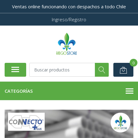
Ventas online funcionando con despachos a todo Chile
Ingreso/Registro
0
CATEGORÍAS