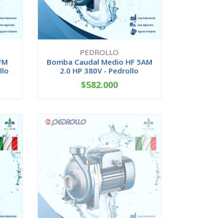
PEDROLLO
FM
Bomba Caudal Medio HF 5AM
llo
2.0 HP 380V - Pedrollo
$582.000
-
+