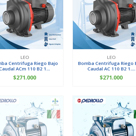
LEO
LEO
ba Centrifuga Riego Bajo
Bomba Centrifuga Riego 
Caudal ACm 110 B2 1...
Caudal AC 110 B2 1....
$271.000
$271.000
+
-
+