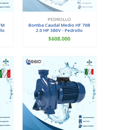
PEDROLLO
FM
Bomba Caudal Medio HF 70B
llo
2.0 HP 380V - Pedrollo
$608.000
AGOTADO