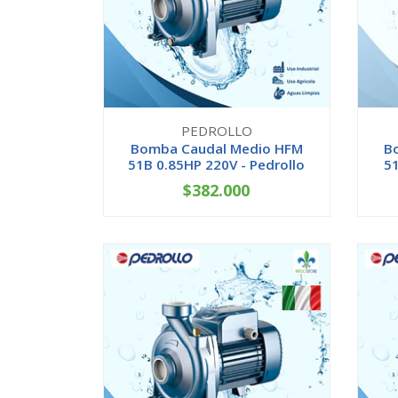
PEDROLLO
Bomba Caudal Medio HFM
B
51B 0.85HP 220V - Pedrollo
51
$382.000
-
+