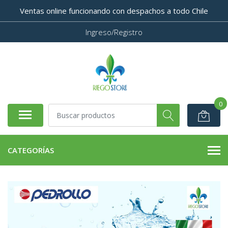
Ventas online funcionando con despachos a todo Chile
Ingreso/Registro
0
CATEGORÍAS