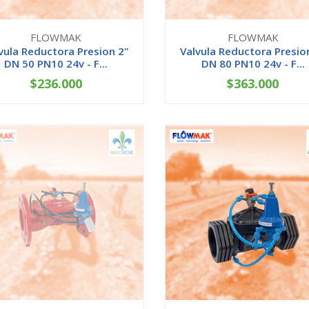
FLOWMAK
FLOWMAK
vula Reductora Presion 2"
Valvula Reductora Presio
DN 50 PN10 24v - F...
DN 80 PN10 24v - F...
$236.000
$363.000
AGOTADO
AGOTADO