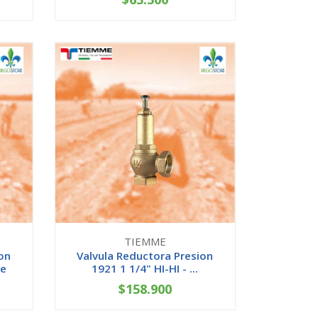
-
+
TIEMME
on
Valvula Reductora Presion
me
1921 1 1/4" HI-HI - ...
$158.900
-
+