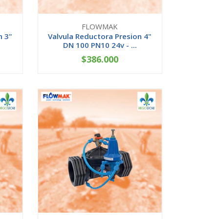
FLOWMAK
n 3"
Valvula Reductora Presion 4"
DN 100 PN10 24v - ...
$386.000
AGOTADO