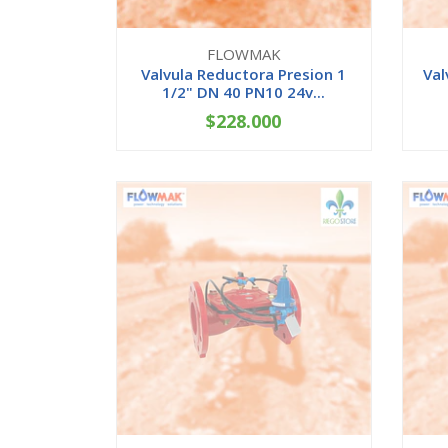
FLOWMAK
Valvula Reductora Presion 1
Val
1/2" DN 40 PN10 24v...
$228.000
-
+