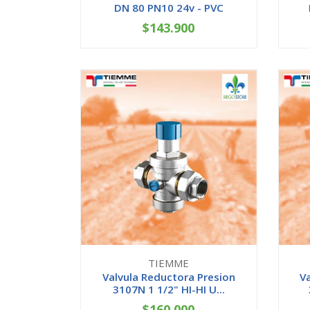
DN 80 PN10 24v - PVC
$143.900
-
+
TIEMME
Valvula Reductora Presion
V
3107N 1 1/2" HI-HI U...
$160.000