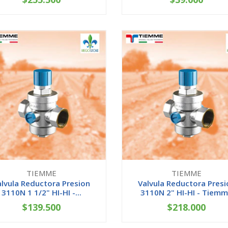
+
-
+
TIEMME
TIEMME
alvula Reductora Presion
Valvula Reductora Presi
3110N 1 1/2" HI-HI -...
3110N 2" HI-HI - Tiem
$139.500
$218.000
+
-
+