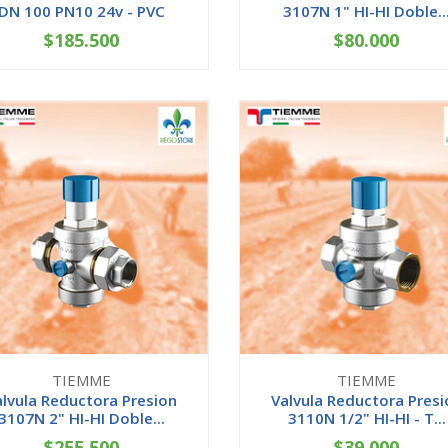
DN 100 PN10 24v - PVC
3107N 1" HI-HI Doble..
$185.500
$80.000
AGOTADO
-
+
TIEMME
TIEMME
alvula Reductora Presion
Valvula Reductora Presi
3107N 2" HI-HI Doble...
3110N 1/2" HI-HI - T...
$255.500
$39.000