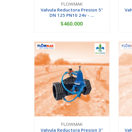
FLOWMAK
Valvula Reductora Presion 5"
Val
DN 125 PN10 24v - ...
$460.000
AGOTADO
FLOWMAK
Valvula Reductora Presion 3"
Val