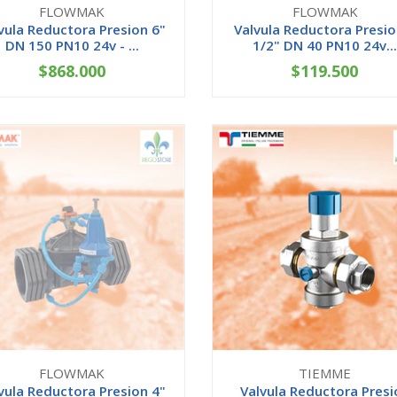
FLOWMAK
FLOWMAK
vula Reductora Presion 6"
Valvula Reductora Presio
DN 150 PN10 24v - ...
1/2" DN 40 PN10 24v..
$868.000
$119.500
AGOTADO
-
+
FLOWMAK
TIEMME
vula Reductora Presion 4"
Valvula Reductora Presi