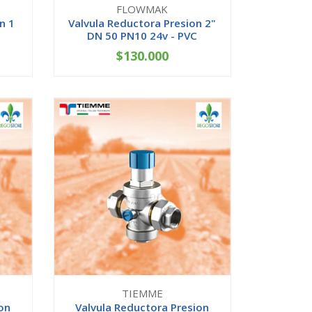
FLOWMAK
n 1
Valvula Reductora Presion 2"
.
DN 50 PN10 24v - PVC
$130.000
-
+
TIEMME
on
Valvula Reductora Presion