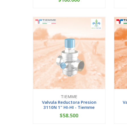
-
+
-
TIEMME
Valvula Reductora Presion
V
3110N 1" HI-HI - Tiemme
$58.500
AGOTADO
-