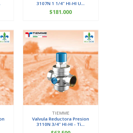
.
3107N 1 1/4" HI-HI U...
$181.000
-
+
TIEMME
on
Valvula Reductora Presion
3110N 3/4" HI-HI - Ti...
$63.500