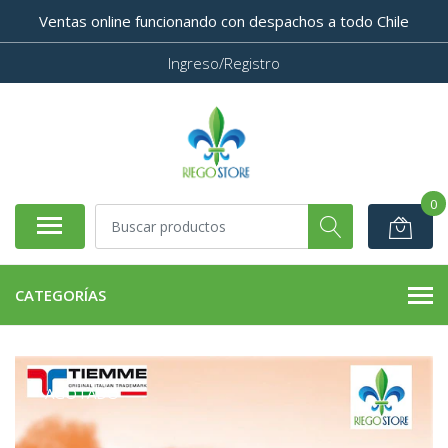
Ventas online funcionando con despachos a todo Chile
Ingreso/Registro
0
CATEGORÍAS
AGOTADO