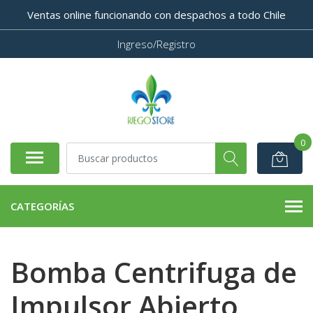
Ventas online funcionando con despachos a todo Chile
Ingreso/Registro
0
CATEGORÍAS
Bomba Centrifuga de
Impulsor Abierto