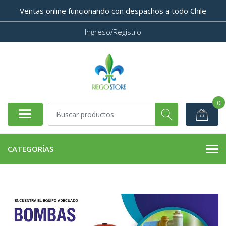
Ventas online funcionando con despachos a todo Chile
Ingreso/Registro
0
CATEGORÍAS