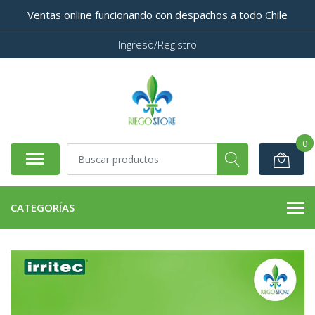
Ventas online funcionando con despachos a todo Chile
Ingreso/Registro
0
CATEGORÍAS