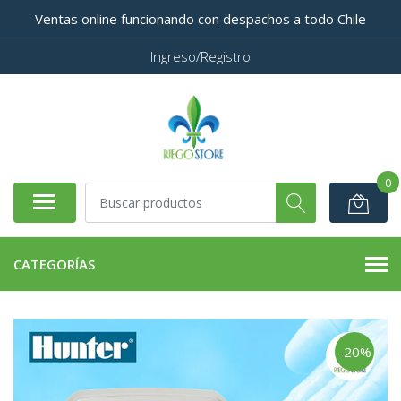
Ventas online funcionando con despachos a todo Chile
Ingreso/Registro
0
CATEGORÍAS
-20%