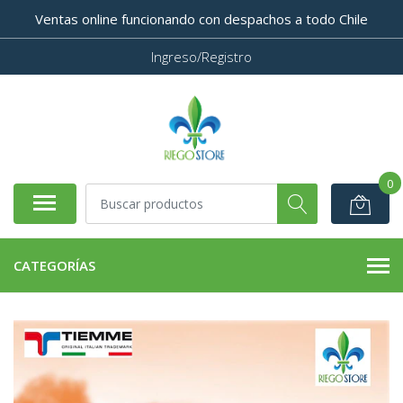
Ventas online funcionando con despachos a todo Chile
Ingreso/Registro
0
CATEGORÍAS