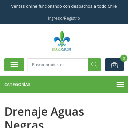
Ventas online funcionando con despachos a todo Chile
Ingreso/Registro
0
CATEGORÍAS
Drenaje Aguas
Negras