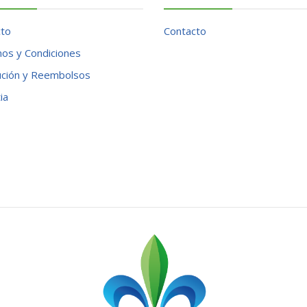
cto
Contacto
os y Condiciones
ución y Reembolsos
ia