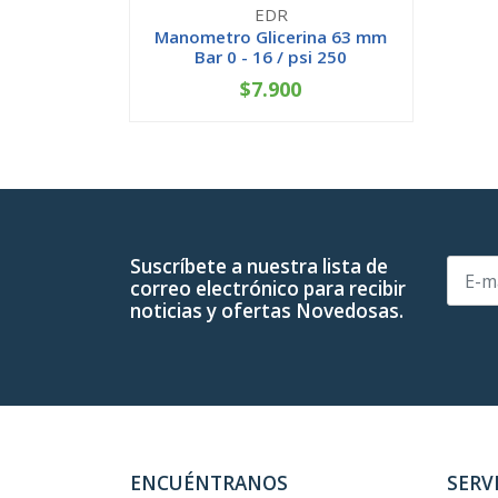
EDR
Manometro Glicerina 63 mm
Bar 0 - 16 / psi 250
$7.900
-
+
Suscríbete a nuestra lista de
correo electrónico para recibir
noticias y ofertas Novedosas.
ENCUÉNTRANOS
SERV