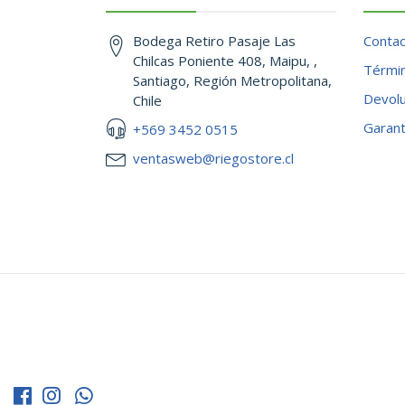
Bodega Retiro Pasaje Las
Conta
Chilcas Poniente 408, Maipu, ,
Términ
Santiago, Región Metropolitana,
Devol
Chile
Garant
+569 3452 0515
ventasweb@riegostore.cl