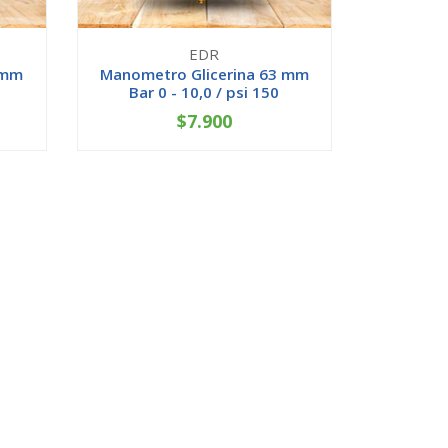
EDR
 mm
Manometro Glicerina 63 mm
Bar 0 - 10,0 / psi 150
$7.900
-
+