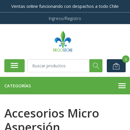
Ventas online funcionando con despachos a todo Chile
Ingreso/Registro
0
CATEGORÍAS
Accesorios Micro
Aspersión