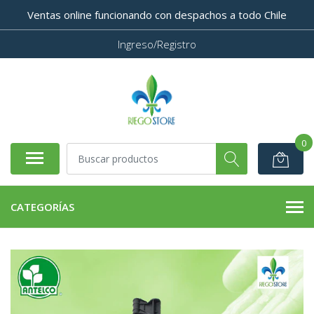
Ventas online funcionando con despachos a todo Chile
Ingreso/Registro
0
CATEGORÍAS