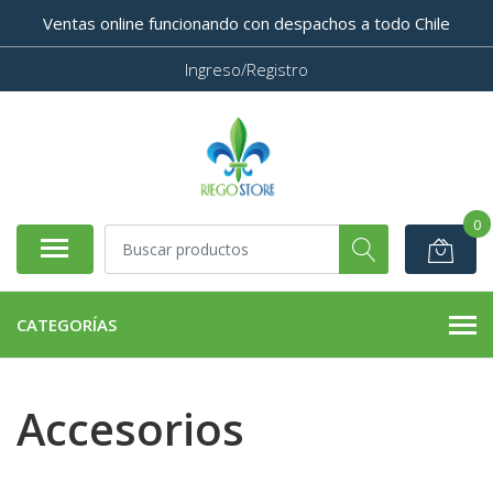
Ventas online funcionando con despachos a todo Chile
Ingreso/Registro
0
CATEGORÍAS
Accesorios