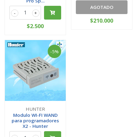
Pro Sp...
AGOTADO
-
+
$210.000
$2.500
-5%
HUNTER
Modulo WI-FI WAND
para programadores
X2 - Hunter