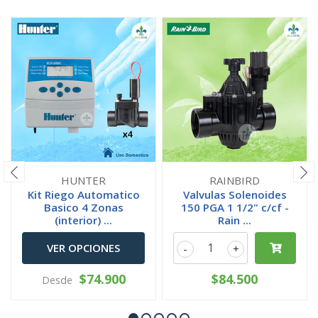
HUNTER
RAINBIRD
Kit Riego Automatico
Valvulas Solenoides
Basico 4 Zonas
150 PGA 1 1/2" c/cf -
(interior) ...
Rain ...
VER OPCIONES
-
+
$74.900
$84.500
Desde