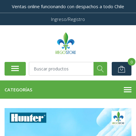
Ventas online funcionando con despachos a todo Chile
Ingreso/Registro
0
CATEGORÍAS