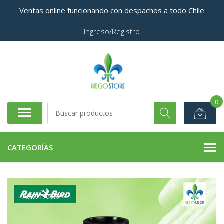
Ventas online funcionando con despachos a todo Chile
Ingreso/Registro
0
CATEGORÍAS
AGOTADO