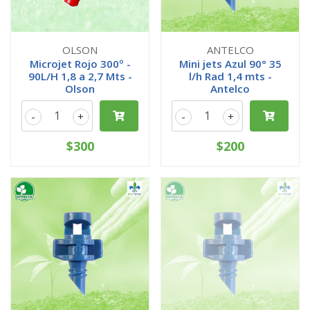
OLSON
ANTELCO
Microjet Rojo 300º -
Mini jets Azul 90° 35
90L/H 1,8 a 2,7 Mts -
l/h Rad 1,4 mts -
Olson
Antelco
-
+
-
+
$300
$200