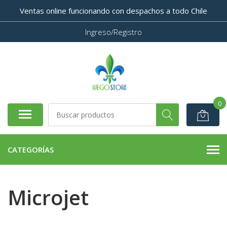
Ventas online funcionando con despachos a todo Chile
Ingreso/Registro
0
CATEGORÍAS
Microjet