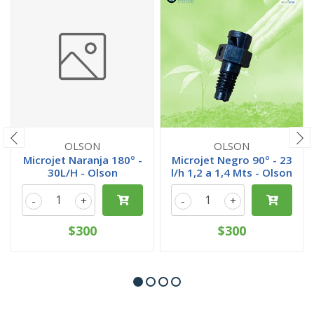
OLSON
OLSON
Microjet Naranja 180º -
Microjet Negro 90º - 23
30L/H - Olson
l/h 1,2 a 1,4 Mts - Olson
-
+
-
+
$300
$300