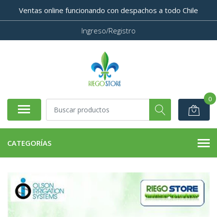
Ventas online funcionando con despachos a todo Chile
Ingreso/Registro
0
CATEGORÍAS