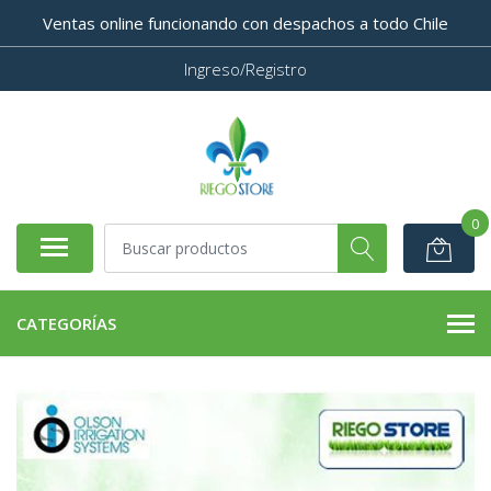
Ventas online funcionando con despachos a todo Chile
Ingreso/Registro
0
CATEGORÍAS