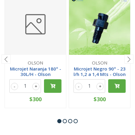
OLSON
OLSON
Microjet Naranja 180º -
Microjet Negro 90º - 23
30L/H - Olson
l/h 1,2 a 1,4 Mts - Olson
-
+
-
+
$300
$300