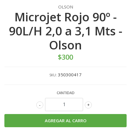
OLSON
Microjet Rojo 90º -
90L/H 2,0 a 3,1 Mts -
Olson
$300
350300417
SKU:
CANTIDAD
-
+