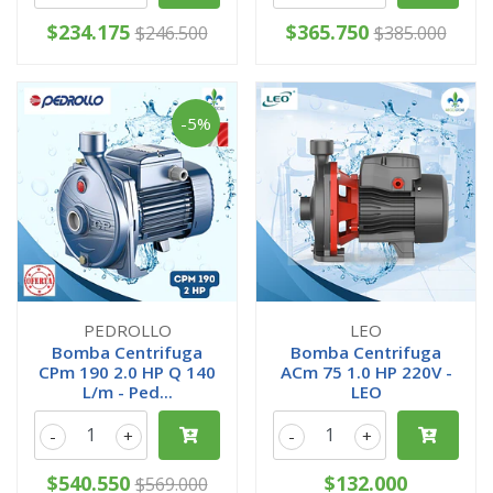
$234.175
$365.750
$246.500
$385.000
-5%
PEDROLLO
LEO
Bomba Centrifuga
Bomba Centrifuga
CPm 190 2.0 HP Q 140
ACm 75 1.0 HP 220V -
L/m - Ped...
LEO
-
+
-
+
$540.550
$132.000
$569.000