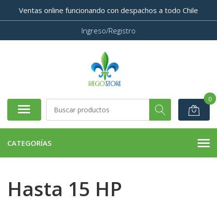
Ventas online funcionando con despachos a todo Chile
Ingreso/Registro
0
CATEGORÍAS
Hasta 15 HP