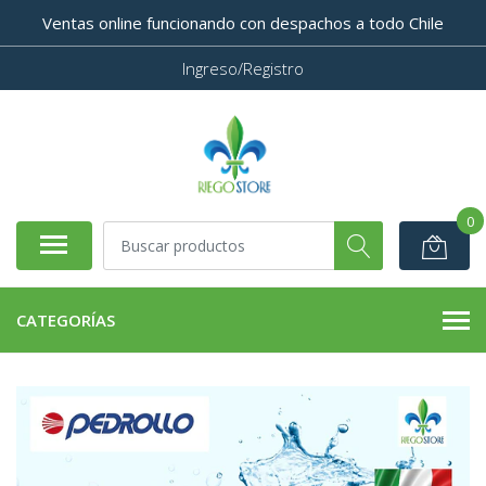
Ventas online funcionando con despachos a todo Chile
Ingreso/Registro
0
CATEGORÍAS