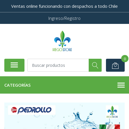
Ventas online funcionando con despachos a todo Chile
Ingreso/Registro
0
CATEGORÍAS
AGOTADO