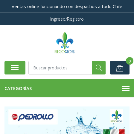
Ventas online funcionando con despachos a todo Chile
Ingreso/Registro
0
CATEGORÍAS