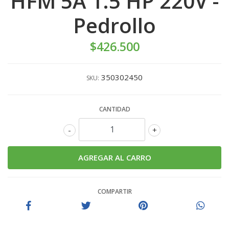
HFM 5A 1.5 HP 220V -
Pedrollo
$426.500
350302450
SKU:
CANTIDAD
-
+
COMPARTIR