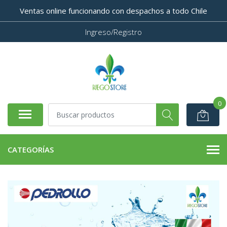
Ventas online funcionando con despachos a todo Chile
Ingreso/Registro
0
CATEGORÍAS