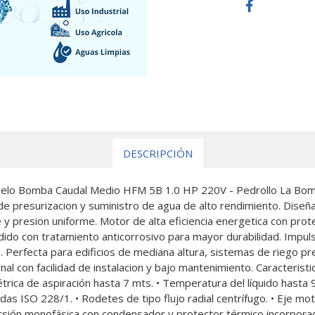
DESCRIPCIÓN
elo Bomba Caudal Medio HFM 5B 1.0 HP 220V - Pedrollo La Bom
e presurizacion y suministro de agua de alto rendimiento. Diseña
y presion uniforme. Motor de alta eficiencia energetica con prot
dido con tratamiento anticorrosivo para mayor durabilidad. Impu
. Perfecta para edificios de mediana altura, sistemas de riego pr
 con facilidad de instalacion y bajo mantenimiento. Caracteristic
rica de aspiración hasta 7 mts. • Temperatura del líquido hasta
das ISO 228/1. • Rodetes de tipo flujo radial centrífugo. • Eje m
ersión monofásica con condensador y protector térmico incorpora