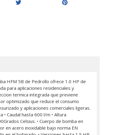
ba HFM 5B de Pedrollo ofrece 1.0 HP de
da para aplicaciones residenciales y
eccion termica integrada que previene
lsor optimizado que reduce el consumo
esurizado y aplicaciones comerciales ligeras.
a • Caudal hasta 600 l/m • Altura
 90Grados Celsius. • Cuerpo de bomba en
otor en acero inoxidable bajo norma EN
do en el bobinado. • Versiones hasta 1.5 HP