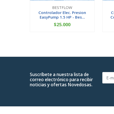
BESTFLOW
Controlador Elec. Presion
C
EasyPump 1.5 HP - Bes...
C
$25.000
-
+
-
Suscríbete a nuestra lista de
correo electrónico para recibir
noticias y ofertas Novedosas.