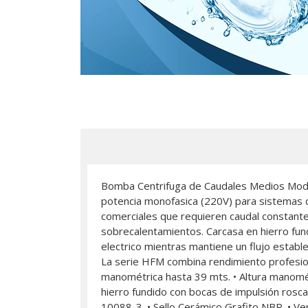
Bomba Centrifuga de Caudales Medios Mod
potencia monofasica (220V) para sistemas d
comerciales que requieren caudal constante 
sobrecalentamientos. Carcasa en hierro fun
electrico mientras mantiene un flujo estable
La serie HFM combina rendimiento profesional
manométrica hasta 39 mts. • Altura manomét
hierro fundido con bocas de impulsión rosca
10088-3. • Sello Cerámico Grafito NBR. • V