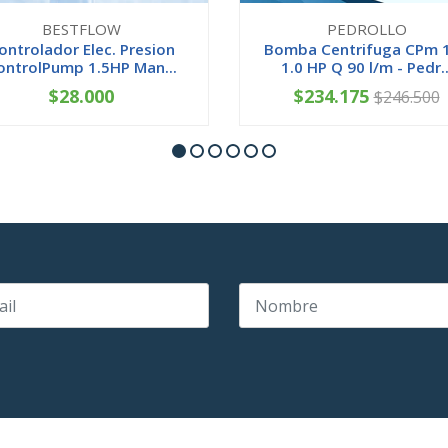
BESTFLOW
PEDROLLO
ontrolador Elec. Presion
Bomba Centrifuga CPm 
ontrolPump 1.5HP Man...
1.0 HP Q 90 l/m - Pedr..
$28.000
$234.175
$246.500
+
-
+