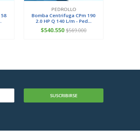
PEDROLLO
158
Bomba Centrifuga CPm 190
Bomba C
.
2.0 HP Q 140 L/m - Ped...
1.50 H
$540.550
$36
$569.000
-
+
-
SUSCRIBIRSE