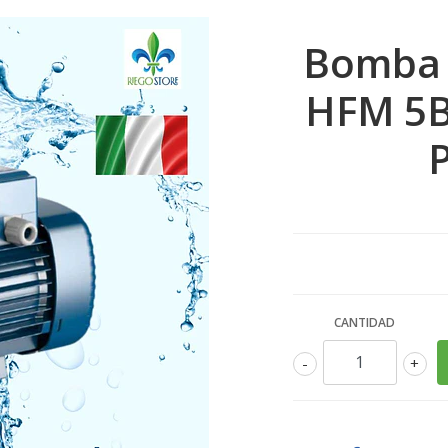
Bomba 
HFM 5B 
CANTIDAD
-
+