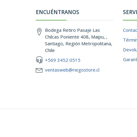
ENCUÉNTRANOS
SERV
Bodega Retiro Pasaje Las
Conta
Chilcas Poniente 408, Maipu, ,
Términ
Santiago, Región Metropolitana,
Devol
Chile
Garant
+569 3452 0515
ventasweb@riegostore.cl