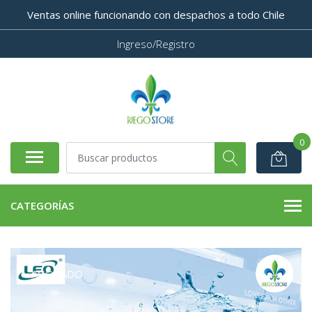
Ventas online funcionando con despachos a todo Chile
Ingreso/Registro
0
CATEGORÍAS
AGOTADO