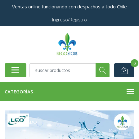
Ventas online funcionando con despachos a todo Chile
Ingreso/Registro
0
CATEGORÍAS
AGOTADO