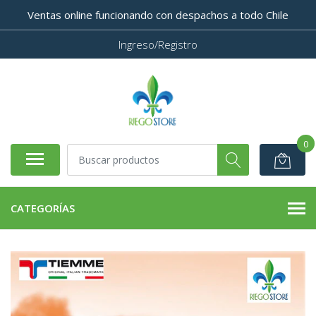
Ventas online funcionando con despachos a todo Chile
Ingreso/Registro
0
CATEGORÍAS