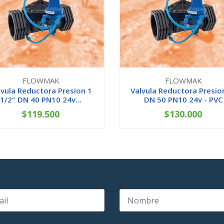
FLOWMAK
FLOWMAK
lvula Reductora Presion 1
Valvula Reductora Presio
1/2" DN 40 PN10 24v...
DN 50 PN10 24v - PVC
$119.500
$130.000
+
-
+