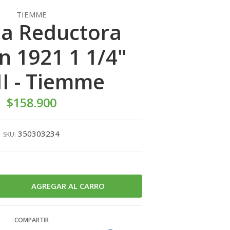
TIEMME
la Reductora
n 1921 1 1/4"
I - Tiemme
$158.900
350303234
SKU:
COMPARTIR