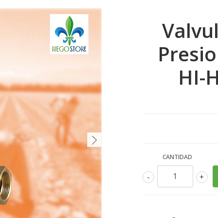
Valvu
Presio
HI-H
CANTIDAD
-
+