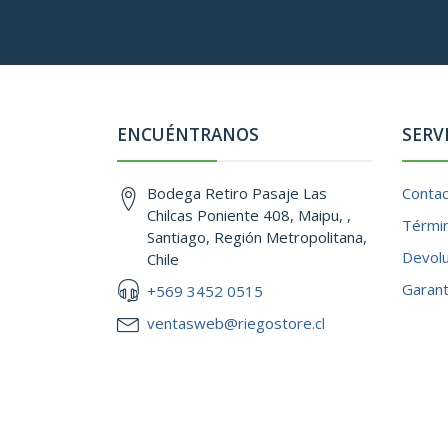
ENCUÉNTRANOS
SERV
Bodega Retiro Pasaje Las
Conta
Chilcas Poniente 408, Maipu, ,
Términ
Santiago, Región Metropolitana,
Devol
Chile
Garant
+569 3452 0515
ventasweb@riegostore.cl