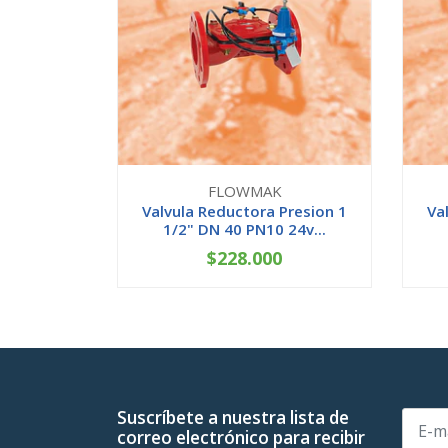
FLOWMAK
Valvula Reductora Presion 1
Va
1/2" DN 40 PN10 24v...
$228.000
-
+
-
Suscríbete a nuestra lista de
correo electrónico para recibir