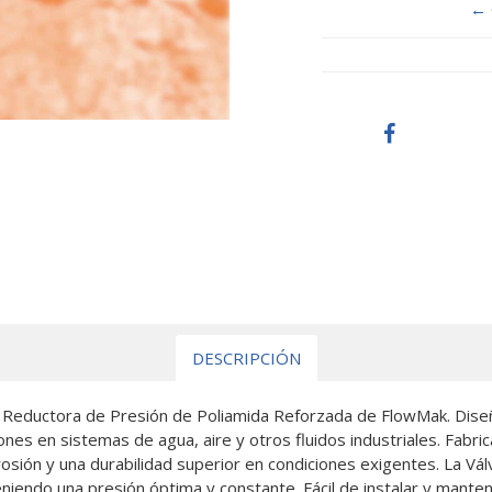
← 
DESCRIPCIÓN
la Reductora de Presión de Poliamida Reforzada de FlowMak. Diseñ
iones en sistemas de agua, aire y otros fluidos industriales. Fabri
rrosión y una durabilidad superior en condiciones exigentes. La V
iendo una presión óptima y constante. Fácil de instalar y mantene