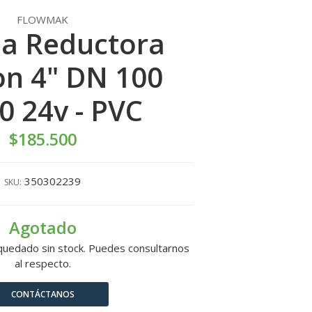
FLOWMAK
la Reductora
on 4" DN 100
 24v - PVC
$185.500
350302239
SKU:
Agotado
quedado sin stock. Puedes consultarnos
al respecto.
CONTÁCTANOS