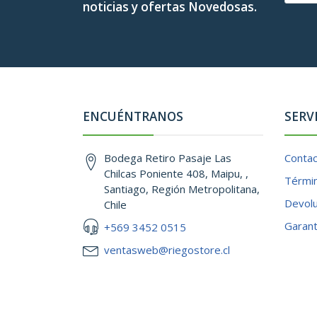
noticias y ofertas Novedosas.
ENCUÉNTRANOS
SERV
Bodega Retiro Pasaje Las
Conta
Chilcas Poniente 408, Maipu, ,
Términ
Santiago, Región Metropolitana,
Devol
Chile
Garant
+569 3452 0515
ventasweb@riegostore.cl