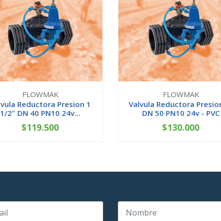
FLOWMAK
FLOWMAK
lvula Reductora Presion 1
Valvula Reductora Presio
1/2" DN 40 PN10 24v...
DN 50 PN10 24v - PVC
$119.500
$130.000
+
-
+