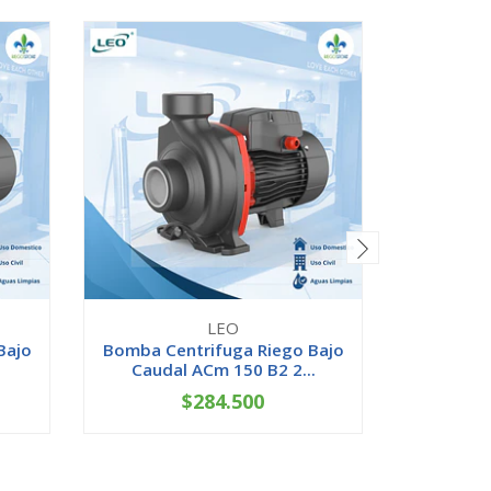
LEO
Bajo
Bomba Centrifuga Riego Bajo
Bomba 
Caudal ACm 150 B2 2...
51B 0.8
$284.500
-
+
-