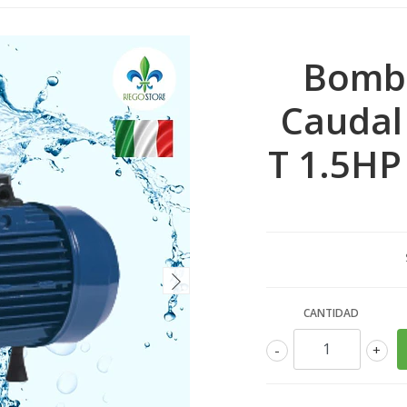
Bomba
Caudal
T 1.5HP
CANTIDAD
-
+