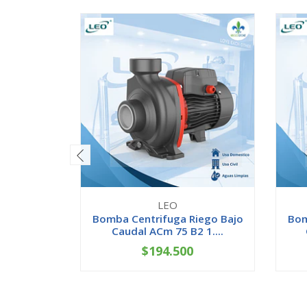
LEO
Bomba Centrifuga Riego Bajo
Bom
Caudal ACm 75 B2 1....
$194.500
-
+
-