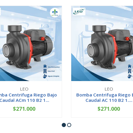
LEO
LEO
ba Centrifuga Riego Bajo
Bomba Centrifuga Riego 
Caudal ACm 110 B2 1...
Caudal AC 110 B2 1....
$271.000
$271.000
+
-
+