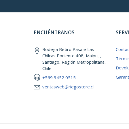
ENCUÉNTRANOS
SERV
Bodega Retiro Pasaje Las
Conta
Chilcas Poniente 408, Maipu, ,
Términ
Santiago, Región Metropolitana,
Devol
Chile
Garant
+569 3452 0515
ventasweb@riegostore.cl