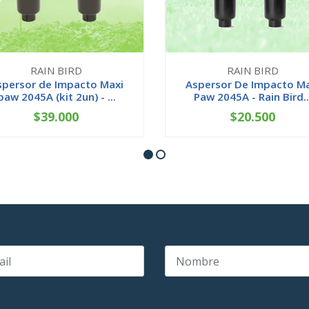
RAIN BIRD
RAIN BIRD
spersor de Impacto Maxi
Aspersor De Impacto Ma
paw 2045A (kit 2un) - ...
Paw 2045A - Rain Bird..
$39.000
$20.500
+
-
+