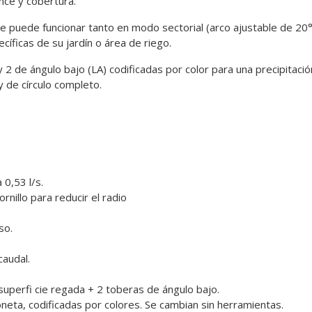
nce y cobertura.
ue puede funcionar tanto en modo sectorial (arco ajustable de 2
íficas de su jardín o área de riego.
y 2 de ángulo bajo (LA) codificadas por color para una precipitaci
y de círculo completo.
 0,53 l/s.
rnillo para reducir el radio
so.
caudal.
superfi cie regada + 2 toberas de ángulo bajo.
eta, codificadas por colores. Se cambian sin herramientas.