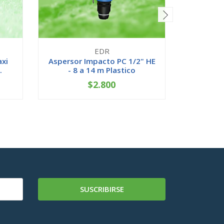
EDR
xi
Aspersor Impacto PC 1/2" HE
Aspers
.
- 8 a 14 m Plastico
Plasti
$2.800
-
+
-
SUSCRIBIRSE