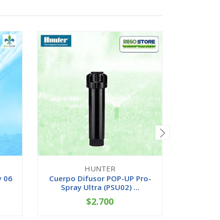
HUNTER
y 06
Cuerpo Difusor POP-UP Pro-
Cuerpo 
Spray Ultra (PSU02) ...
Spray 
$2.700
-
+
-