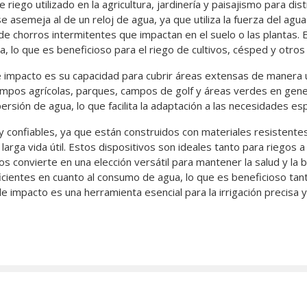
riego utilizado en la agricultura, jardinería y paisajismo para di
 asemeja al de un reloj de agua, ya que utiliza la fuerza del agua
de chorros intermitentes que impactan en el suelo o las plantas. E
luvia, lo que es beneficioso para el riego de cultivos, césped y otro
de impacto es su capacidad para cubrir áreas extensas de manera u
 campos agrícolas, parques, campos de golf y áreas verdes en gen
spersión de agua, lo que facilita la adaptación a las necesidades es
confiables, ya que están construidos con materiales resistentes 
a larga vida útil. Estos dispositivos son ideales tanto para riegos
os convierte en una elección versátil para mantener la salud y la
icientes en cuanto al consumo de agua, lo que es beneficioso ta
impacto es una herramienta esencial para la irrigación precisa y