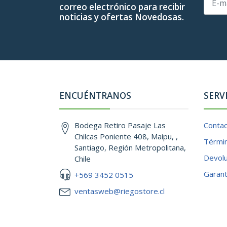
correo electrónico para recibir
noticias y ofertas Novedosas.
ENCUÉNTRANOS
SERV
Bodega Retiro Pasaje Las
Conta
Chilcas Poniente 408, Maipu, ,
Términ
Santiago, Región Metropolitana,
Devol
Chile
Garant
+569 3452 0515
ventasweb@riegostore.cl