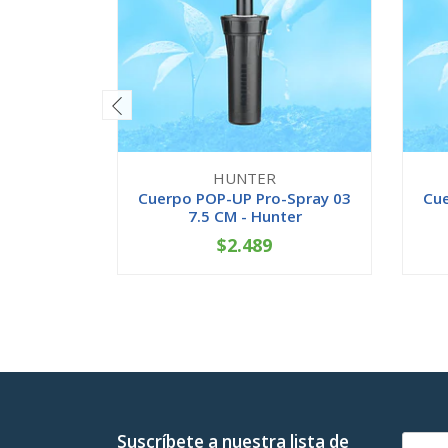
HUNTER
Cuerpo POP-UP Pro-Spray 03
Cue
7.5 CM - Hunter
$2.489
-
+
-
Suscríbete a nuestra lista de