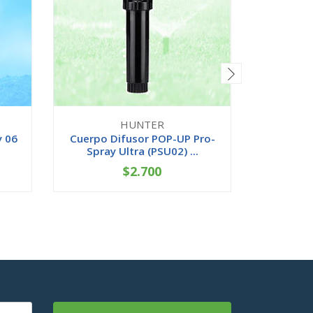
HUNTER
y 06
Cuerpo Difusor POP-UP Pro-
Cuerpo 
Spray Ultra (PSU02) ...
Spray 
$2.700
-
+
-