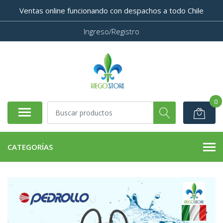
Ventas online funcionando con despachos a todo Chile
Ingreso/Registro
0
CATEGORÍAS