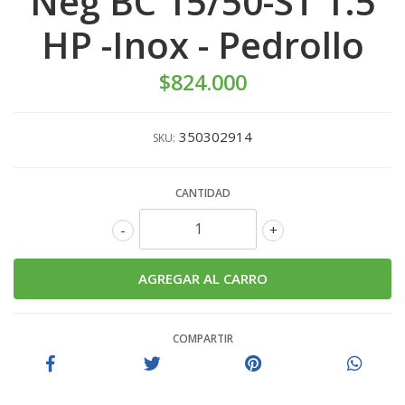
Neg BC 15/50-ST 1.5
HP -Inox - Pedrollo
$824.000
350302914
SKU:
CANTIDAD
-
+
COMPARTIR