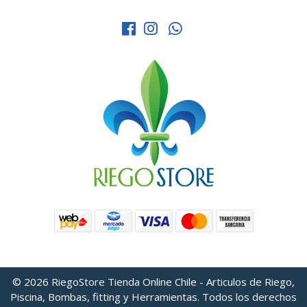
© 2026 RiegoStore Tienda Online Chile - Articulos de Riego,
Piscina, Bombas, fitting y Herramientas. Todos los derechos