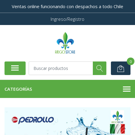
Ventas online funcionando con despachos a todo Chile
Ingreso/Registro
0
CATEGORÍAS