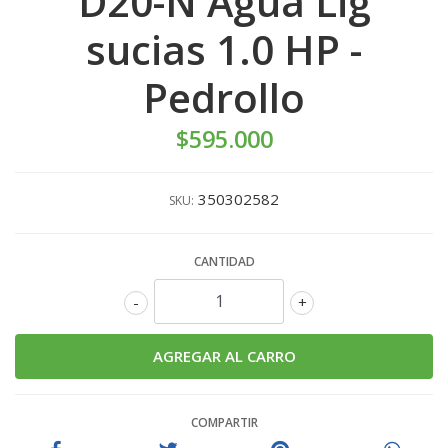
D20-N Agua Lig
sucias 1.0 HP -
Pedrollo
$595.000
350302582
SKU:
CANTIDAD
-
+
COMPARTIR