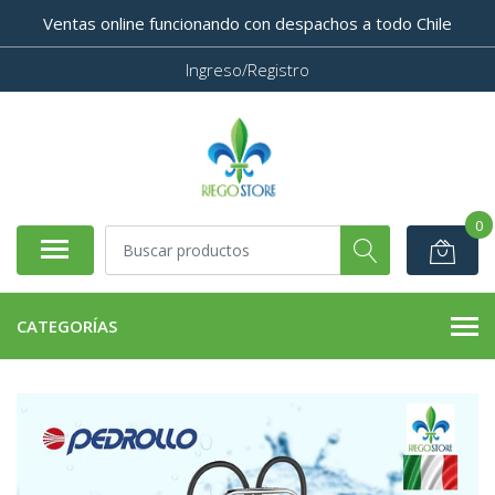
Ventas online funcionando con despachos a todo Chile
Ingreso/Registro
0
CATEGORÍAS