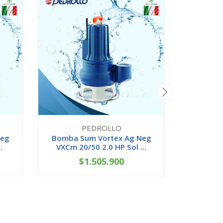
PEDROLLO
Neg
Bomba Sum Vortex Ag Neg
Bomba 
.
VXCm 20/50 2.0 HP Sol ...
VXC 20
$1.505.900
-
+
-