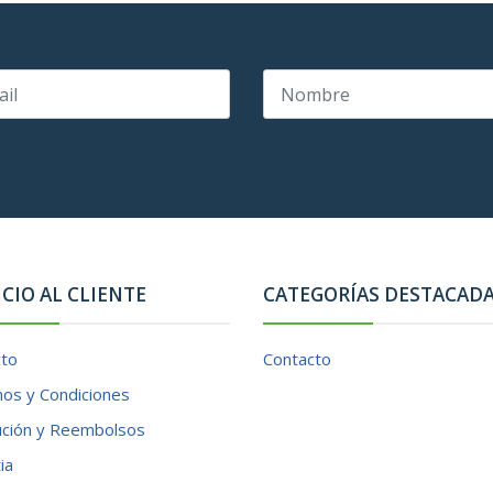
ICIO AL CLIENTE
CATEGORÍAS DESTACAD
cto
Contacto
os y Condiciones
ución y Reembolsos
ia