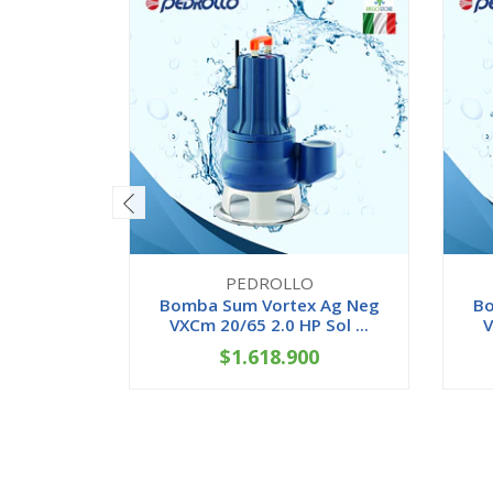
PEDROLLO
Bomba Sum Vortex Ag Neg
Bo
VXCm 20/65 2.0 HP Sol ...
V
$1.618.900
-
+
-