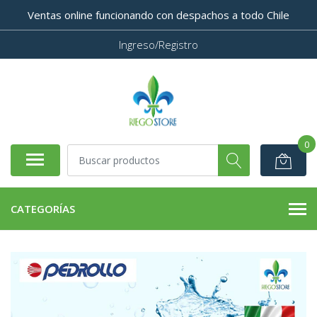
Ventas online funcionando con despachos a todo Chile
Ingreso/Registro
0
CATEGORÍAS