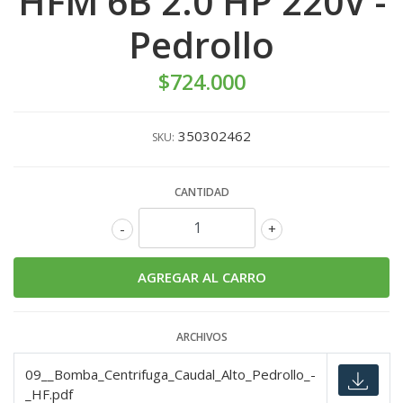
HFM 6B 2.0 HP 220V -
Pedrollo
$724.000
350302462
SKU:
CANTIDAD
-
+
ARCHIVOS
09__Bomba_Centrifuga_Caudal_Alto_Pedrollo_-
_HF.pdf