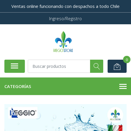
Ventas online funcionando con despachos a todo Chile
Ingreso/Registro
0
CATEGORÍAS