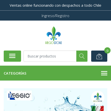
Ventas online funcionando con despachos a todo Chile
Ingreso/Registro
0
CATEGORÍAS