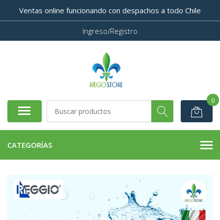
Ventas online funcionando con despachos a todo Chile
Ingreso/Registro
0
CATEGORÍAS