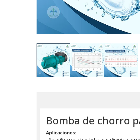
Bomba de chorro pa
Aplicaciones:
- Se utiliza para trasladar agua limpia u otr