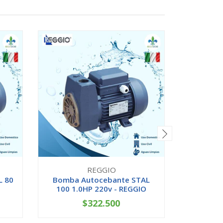
REGGIO
L 80
Bomba Autocebante STAL
Bomba Ce
100 1.0HP 220v - REGGIO
100 
$322.500
-
+
-