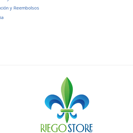
ución y Reembolsos
ia