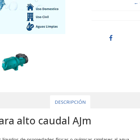
← 
DESCRIPCIÓN
ra alto caudal AJm
os líquidos de propiedades físicas o químicas similares al agua.