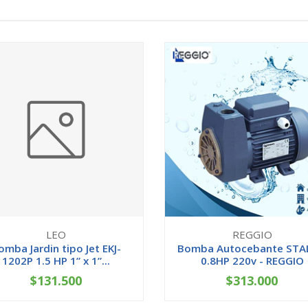
LEO
REGGIO
omba Jardin tipo Jet EKJ-
Bomba Autocebante STA
1202P 1.5 HP 1” x 1”...
0.8HP 220v - REGGIO
$131.500
$313.000
+
-
+