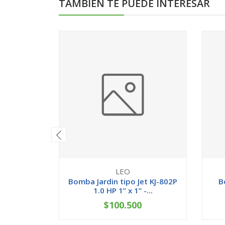
TAMBIÉN TE PUEDE INTERESAR
LEO
Bomba Jardin tipo Jet KJ-802P
B
1.0 HP 1” x 1” -...
$100.500
-
+
-