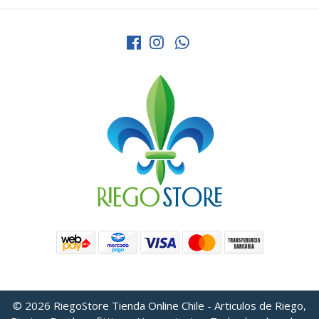
© 2026 RiegoStore Tienda Online Chile - Articulos de Riego,