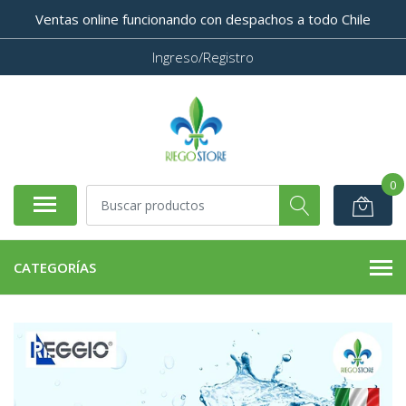
Ventas online funcionando con despachos a todo Chile
Ingreso/Registro
0
CATEGORÍAS