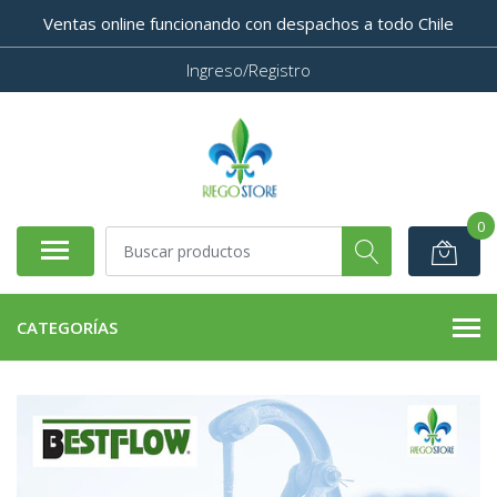
Ventas online funcionando con despachos a todo Chile
Ingreso/Registro
0
CATEGORÍAS