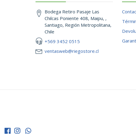
Bodega Retiro Pasaje Las
Conta
Chilcas Poniente 408, Maipu, ,
Términ
Santiago, Región Metropolitana,
Devol
Chile
Garant
+569 3452 0515
ventasweb@riegostore.cl