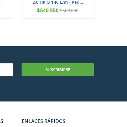
.
2.0 HP Q 140 L/m - Ped...
1.50 H
$540.550
$36
$569.000
-
+
-
SUSCRIBIRSE
AS
ENLACES RÁPIDOS