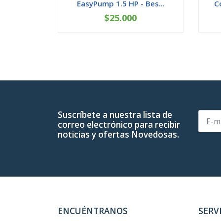
EasyPump 1.5 HP - Bes...
C
$25.000
-
+
-
Suscríbete a nuestra lista de
correo electrónico para recibir
noticias y ofertas Novedosas.
ENCUÉNTRANOS
SERV