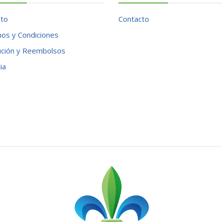
cto
Contacto
os y Condiciones
ución y Reembolsos
ia