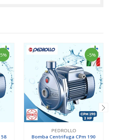
-5%
-5%
PEDROLLO
158
Bomba Centrifuga CPm 190
Bomba C