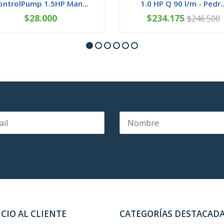
ontrolPump 1.5HP Man...
1.0 HP Q 90 l/m - Pedr..
$28.000
$234.175
$246.500
+
-
+
ICIO AL CLIENTE
CATEGORÍAS DESTACAD