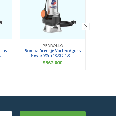
PEDROLLO
guas
Bomba Drenaje Vortex Aguas
Bomba Dr
.
Negra VXm 10/35 1.0 ...
Negra
$562.000
-
+
-