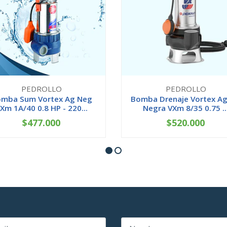
PEDROLLO
PEDROLLO
mba Sum Vortex Ag Neg
Bomba Drenaje Vortex A
Xm 1A/40 0.8 HP - 220...
Negra VXm 8/35 0.75 ..
$477.000
$520.000
+
-
+