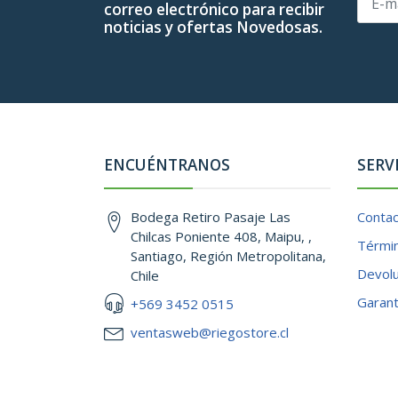
correo electrónico para recibir
noticias y ofertas Novedosas.
ENCUÉNTRANOS
SERV
Bodega Retiro Pasaje Las
Conta
Chilcas Poniente 408, Maipu, ,
Términ
Santiago, Región Metropolitana,
Devol
Chile
Garant
+569 3452 0515
ventasweb@riegostore.cl