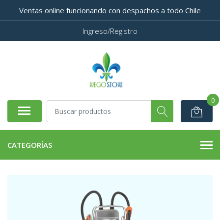
Ventas online funcionando con despachos a todo Chile
Ingreso/Registro
0
CATEGORÍAS