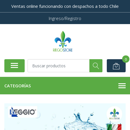
Ventas online funcionando con despachos a todo Chile
Ingreso/Registro
0
CATEGORÍAS